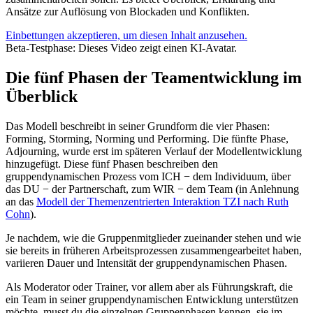
Ansätze zur Auflösung von Blockaden und Konflikten.
Einbettungen akzeptieren, um diesen Inhalt anzusehen.
Beta-Testphase: Dieses Video zeigt einen KI-Avatar.
Die fünf Phasen der Teamentwicklung im
Überblick
Das Modell beschreibt in seiner Grundform die vier Phasen:
Forming, Storming, Norming und Performing. Die fünfte Phase,
Adjourning, wurde erst im späteren Verlauf der Modellentwicklung
hinzugefügt. Diese fünf Phasen beschreiben den
gruppendynamischen Prozess vom ICH − dem Individuum, über
das DU − der Partnerschaft, zum WIR − dem Team (in Anlehnung
an das
Modell der Themenzentrierten Interaktion TZI nach Ruth
Cohn
).
Je nachdem, wie die Gruppenmitglieder zueinander stehen und wie
sie bereits in früheren Arbeitsprozessen zusammengearbeitet haben,
variieren Dauer und Intensität der gruppendynamischen Phasen.
Als Moderator oder Trainer, vor allem aber als Führungskraft, die
ein Team in seiner gruppendynamischen Entwicklung unterstützen
möchte, musst du die einzelnen Gruppenphasen kennen, sie im