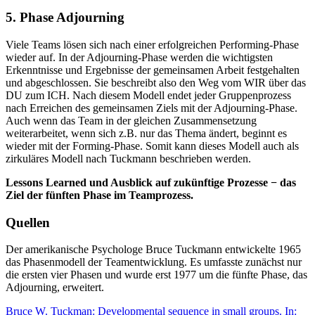
5. Phase Adjourning
Viele Teams lösen sich nach einer erfolgreichen Performing-Phase
wieder auf. In der Adjourning-Phase werden die wichtigsten
Erkenntnisse und Ergebnisse der gemeinsamen Arbeit festgehalten
und abgeschlossen. Sie beschreibt also den Weg vom WIR über das
DU zum ICH. Nach diesem Modell endet jeder Gruppenprozess
nach Erreichen des gemeinsamen Ziels mit der Adjourning-Phase.
Auch wenn das Team in der gleichen Zusammensetzung
weiterarbeitet, wenn sich z.B. nur das Thema ändert, beginnt es
wieder mit der Forming-Phase. Somit kann dieses Modell auch als
zirkuläres Modell nach Tuckmann beschrieben werden.
Lessons Learned und Ausblick auf zukünftige Prozesse − das
Ziel der fünften Phase im Teamprozess.
Quellen
Der amerikanische Psychologe Bruce Tuckmann entwickelte 1965
das Phasenmodell der Teamentwicklung. Es umfasste zunächst nur
die ersten vier Phasen und wurde erst 1977 um die fünfte Phase, das
Adjourning, erweitert.
Bruce W.
Tuckman: Developmental sequence in small groups
. In: